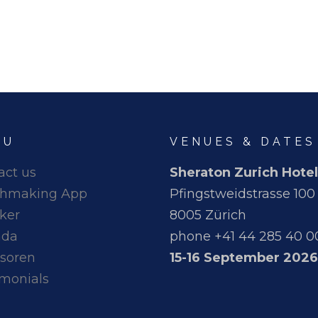
NU
VENUES & DATES
act us
Sheraton Zurich Hotel
hmaking App
Pfingstweidstrasse 100
ker
8005 Zürich
nda
phone +41 44 285 40 0
soren
15-16 September 2026
imonials