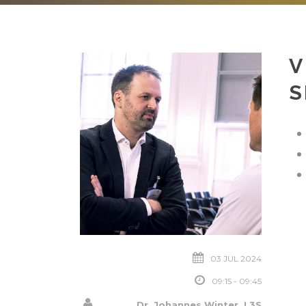
V
S
03 JUL 2024
09:15 - 09:45
Dr. Johannes Winter, L3S