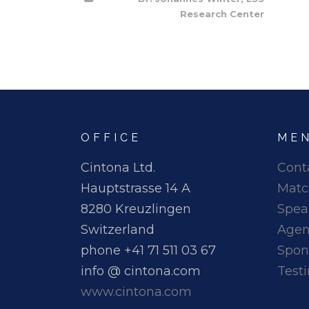
Research Center
OFFICE
ME
Cintona Ltd.
Cont
Hauptstrasse 14 A
Matc
8280 Kreuzlingen
Spea
Switzerland
Age
phone +41 71 511 03 67
Spon
info @ cintona.com
Test
www.cintona.com