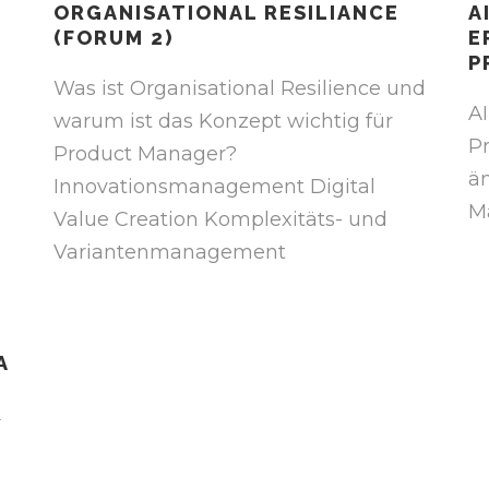
ORGANISATIONAL RESILIANCE
A
(FORUM 2)
E
P
Was ist Organisational Resilience und
A
warum ist das Konzept wichtig für
P
Product Manager?
ä
Innovationsmanagement Digital
M
Value Creation Komplexitäts- und
Variantenmanagement
M
G