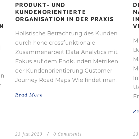
PRODUKT- UND
D
KUNDENORIENTIERTE
N
ORGANISATION IN DER PRAXIS
I
N
V
Holistische Betrachtung des Kunden
M
durch hohe crossfunktionale
d
B
Zusammenarbeit Data Analytics mit
M
Fokus auf dem Endkunden Metriken
Me
der Kundenorientierung Customer
en
In
Journey Road Maps Wie findet man...
r
Us
Read More
Er
R
23 Jun 2023
/
0 Comments
23