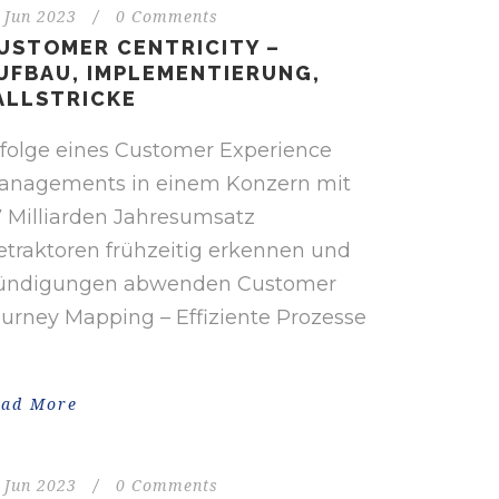
 Jun 2023
/
0 Comments
USTOMER CENTRICITY –
UFBAU, IMPLEMENTIERUNG,
ALLSTRICKE
rfolge eines Customer Experience
anagements in einem Konzern mit
7 Milliarden Jahresumsatz
etraktoren frühzeitig erkennen und
ündigungen abwenden Customer
urney Mapping – Effiziente Prozesse
ead More
 Jun 2023
/
0 Comments