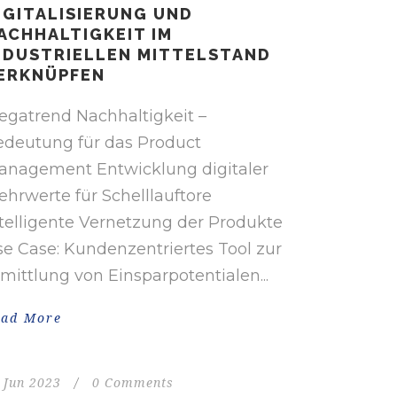
IGITALISIERUNG UND
ACHHALTIGKEIT IM
NDUSTRIELLEN MITTELSTAND
ERKNÜPFEN
egatrend Nachhaltigkeit –
edeutung für das Product
anagement Entwicklung digitaler
hrwerte für Schelllauftore
telligente Vernetzung der Produkte
e Case: Kundenzentriertes Tool zur
mittlung von Einsparpotentialen...
ead More
 Jun 2023
/
0 Comments