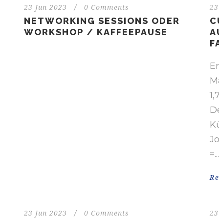
23 Jun 2023
/
0 Comments
23
NETWORKING SESSIONS ODER
C
WORKSHOP / KAFFEEPAUSE
A
F
E
M
1,
D
K
Jo
=...
R
23 Jun 2023
/
0 Comments
23